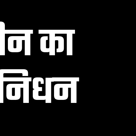
रीन का
ं निधन