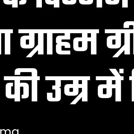
 ग्राहम ग्
की उम्र मे
rma