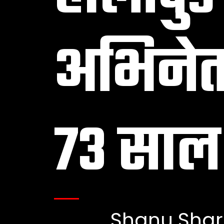
अभिनेता
73 साल 
Shanu Sha