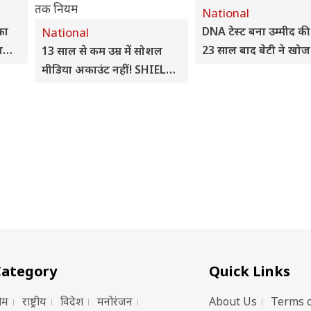
National
 का
DNA टेस्ट बना उम्मीद की
National
ा
23 साल बाद बेटी ने खो
13 साल से कम उम्र में सोशल
े
अपने असली माता-पिता
मीडिया अकाउंट नहीं! SHIELD
Bill में पैरेंटल कंट्रोल से लेकर डेटा
डिलीट तक नियम
Category
Quick Links
ोम
राष्ट्रीय
विदेश
मनोरंजन
About Us
Terms o