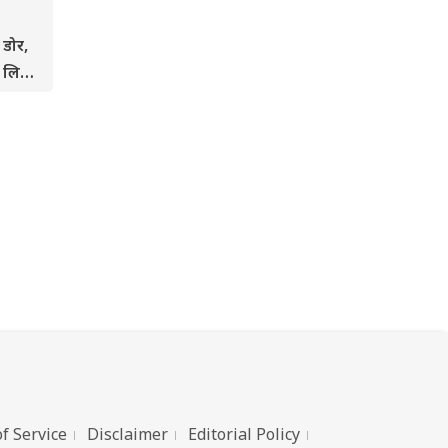
 डोर,
ज लिए
f Service
Disclaimer
Editorial Policy