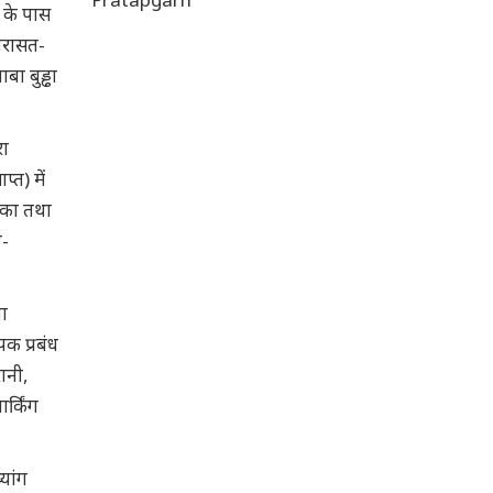
ी के पास
विरासत-
बा बुड्ढा
रा
त) में
तका तथा
ए-
ता
पक प्रबंध
रानी,
र्किंग
्यांग