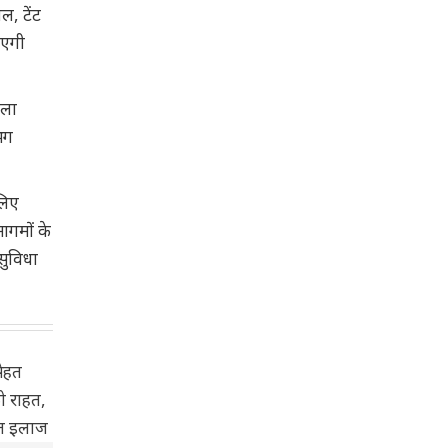
ल, टेंट
ाएगी
िला
भग
लिए
मागमों के
सुविधा