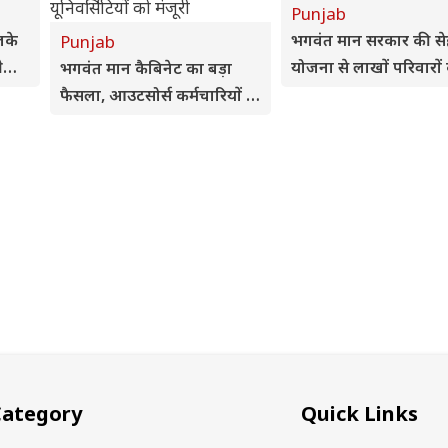
Punjab
लके
भगवंत मान सरकार की स
Punjab
रेसी
योजना से लाखों परिवारों
भगवंत मान कैबिनेट का बड़ा
राहत, 1,044 करोड़ रुपये
फैसला, आउटसोर्स कर्मचारियों के
मुफ्त इलाज
विधेयक समेत 3 डिजिटल
यूनिवर्सिटियों को मंजूरी
Category
Quick Links