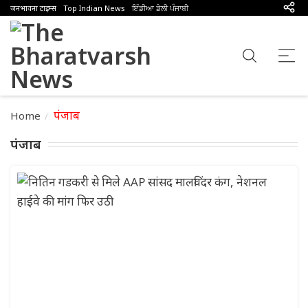
जनभावना टाइम्स
Top Indian News
ਇੰਡੀਆ ਡੇਲੀ ਪੰਜਾਬੀ
पंजाब
Home
पंजाब