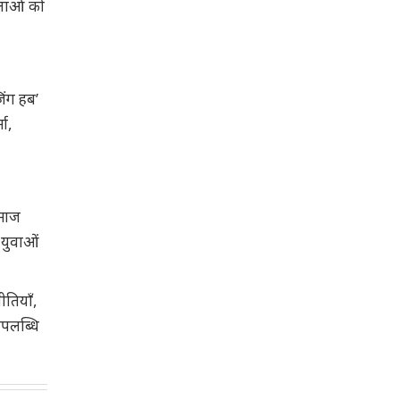
िलाओं को
िंग हब’
मा,
समाज
 युवाओं
ीतियाँ,
उपलब्धि