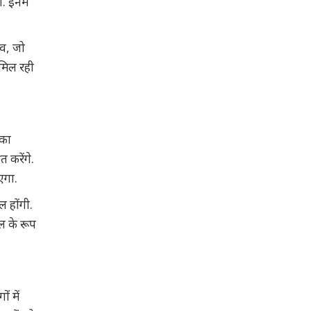
. इनमें
ीव, जो
 मिल रही
 का
त करेंगे.
एगा.
ल होंगी.
डल के रूप
ं में