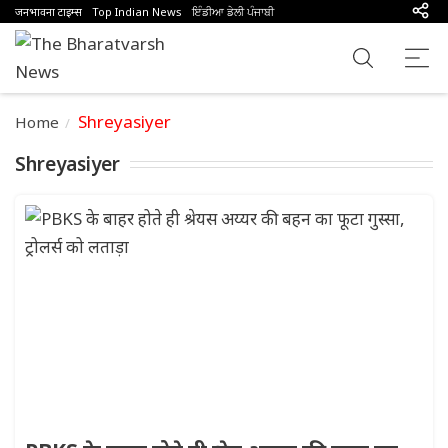
जनभावना टाइम्स
Top Indian News
ਇੰਡੀਆ ਡੇਲੀ ਪੰਜਾਬੀ
Shreyasiyer
Home
Shreyasiyer