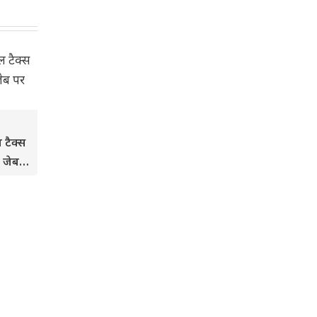
 टैक्स
 जेब