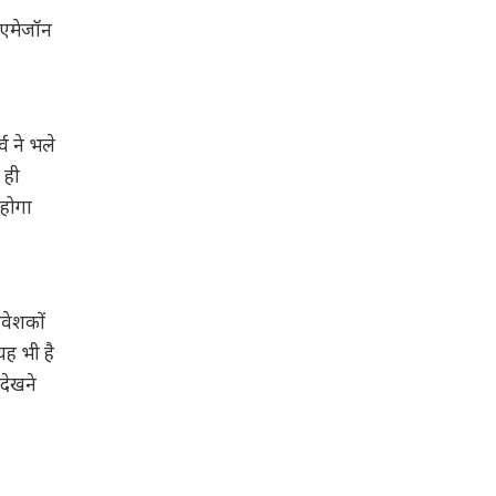
ं एमेजॉन
व ने भले
 ही
 होगा
िवेशकों
यह भी है
 देखने