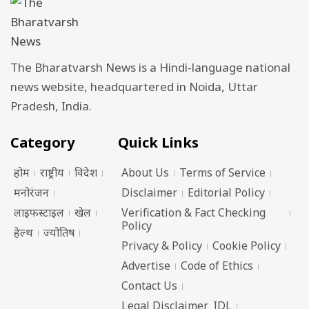
The Bharatvarsh News is a Hindi-language national
news website, headquartered in Noida, Uttar
Pradesh, India.
Category
Quick Links
होम
राष्ट्रीय
विदेश
About Us
Terms of Service
मनोरंजन
Disclaimer
Editorial Policy
लाइफस्टाइल
खेल
Verification & Fact Checking
Policy
हेल्थ
ज्योतिष
Privacy & Policy
Cookie Policy
Advertise
Code of Ethics
Contact Us
Legal Disclaimer_IDL