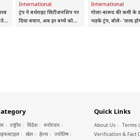
International
International
 अरब
ट्रंप ने बर्थराइट सिटीजनशिप पर
गोला-बारूद की कमी के द
ते
दिया बयान, अब हर बच्चे को
भड़के ट्रंप, बोले- 'जल्द होग
नहीं मिलेंगी नागरिकता
का अंत'
Category
Quick Links
ोम
राष्ट्रीय
विदेश
मनोरंजन
About Us
Terms o
ाइफस्टाइल
खेल
हेल्थ
ज्योतिष
Verification & Fact 