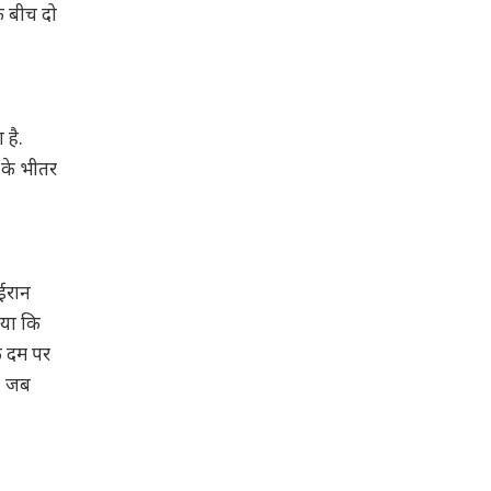
के बीच दो
 है.
 के भीतर
 ईरान
ाया कि
े दम पर
ा, जब