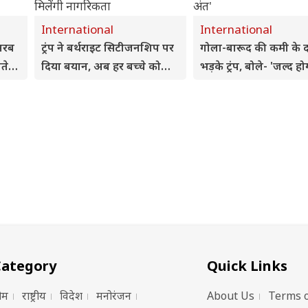
International
International
 अरब
ट्रंप ने बर्थराइट सिटीजनशिप पर
गोला-बारूद की कमी के द
ते
दिया बयान, अब हर बच्चे को
भड़के ट्रंप, बोले- 'जल्द होग
नहीं मिलेंगी नागरिकता
का अंत'
Category
Quick Links
ोम
राष्ट्रीय
विदेश
मनोरंजन
About Us
Terms o