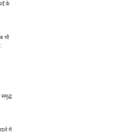
्दे के
जब भी
.
समृद्ध
ले में