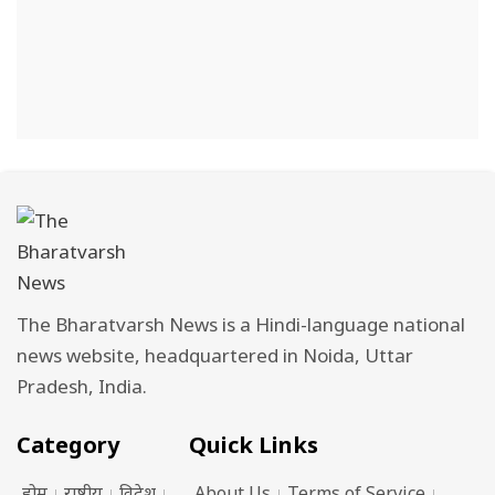
The Bharatvarsh News is a Hindi-language national
news website, headquartered in Noida, Uttar
Pradesh, India.
Category
Quick Links
होम
राष्ट्रीय
विदेश
About Us
Terms of Service