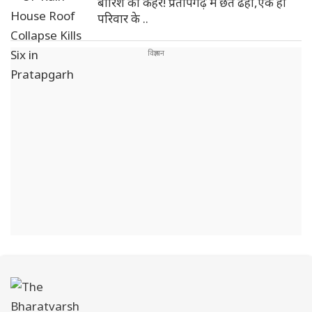
बारिश का कहर! प्रतापगढ़ में छत ढही,एक ही
परिवार के ..