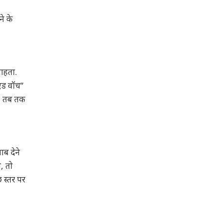
ने के
चाहता.
एंड वॉच”
ा, तब तक
ाब देने
, तो
 स्तर पर