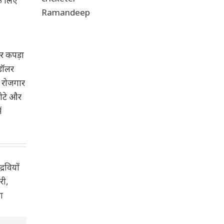
के लिए
ार कपड़ा
 डॉलर
ं रोजगार
छोटे और
ं