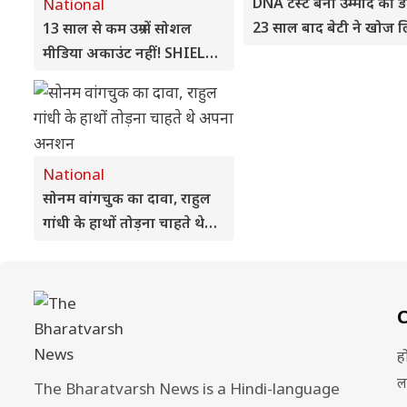
DNA टेस्ट बना उम्मीद की ड
National
23 साल बाद बेटी ने खोज 
13 साल से कम उम्र में सोशल
अपने असली माता-पिता
मीडिया अकाउंट नहीं! SHIELD
Bill में पैरेंटल कंट्रोल से लेकर डेटा
डिलीट तक नियम
National
सोनम वांगचुक का दावा, राहुल
गांधी के हाथों तोड़ना चाहते थे
अपना अनशन
ह
ल
The Bharatvarsh News is a Hindi-language