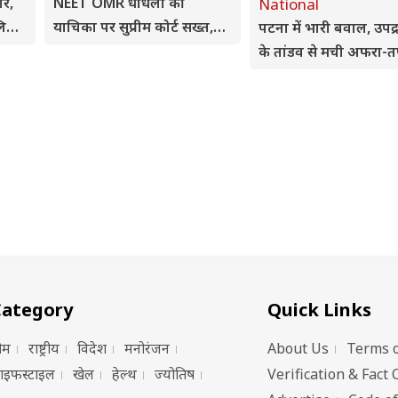
ोर,
NEET OMR धांधली की
National
लिए
याचिका पर सुप्रीम कोर्ट सख्त,
पटना में भारी बवाल, उपद्र
राहत देने से किया साफ इनकार
के तांडव से मची अफरा-त
मीडियाकर्मियों को भी बन
निशाना
Category
Quick Links
ोम
राष्ट्रीय
विदेश
मनोरंजन
About Us
Terms o
ाइफस्टाइल
खेल
हेल्थ
ज्योतिष
Verification & Fact 