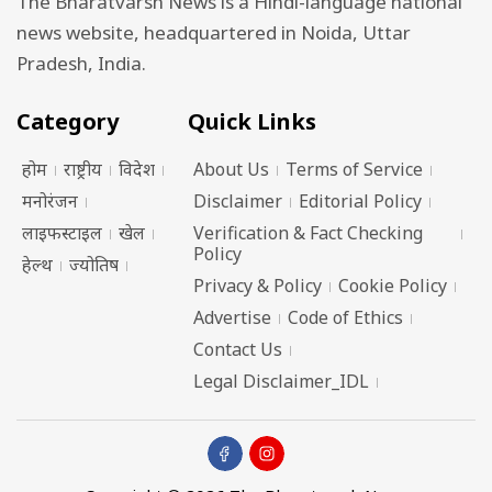
The Bharatvarsh News is a Hindi-language national
news website, headquartered in Noida, Uttar
Pradesh, India.
Category
Quick Links
होम
राष्ट्रीय
विदेश
About Us
Terms of Service
मनोरंजन
Disclaimer
Editorial Policy
लाइफस्टाइल
खेल
Verification & Fact Checking
Policy
हेल्थ
ज्योतिष
Privacy & Policy
Cookie Policy
Advertise
Code of Ethics
Contact Us
Legal Disclaimer_IDL