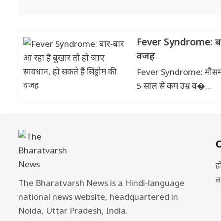
Fever Syndrome: बार-ब
वजह
Fever Syndrome: मौसम में 
5 साल से कम उम्र व�...
ह
ल
The Bharatvarsh News is a Hindi-language
national news website, headquartered in
Noida, Uttar Pradesh, India.