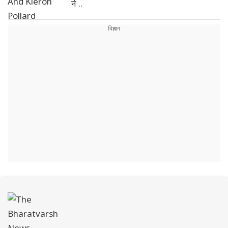
ने ..