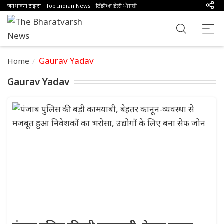
जनभावना टाइम्स
Top Indian News
ਇੰਡੀਆ ਡੇਲੀ ਪੰਜਾਬੀ
Gaurav Yadav
Home
Gaurav Yadav