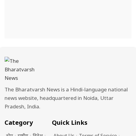
The Bharatvarsh News is a Hindi-language national
news website, headquartered in Noida, Uttar
Pradesh, India.
Category
Quick Links
होम
राष्ट्रीय
विदेश
About Us
Terms of Service