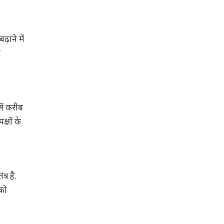
़ाने में
ो
में करीब
्षों के
्र है.
 को