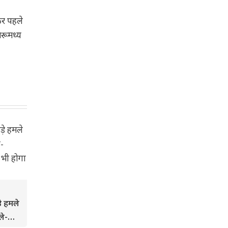
ेकर पहले
मरूमध्य
े हमले
ले-