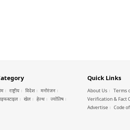
शाकिब अल हसन के घर पर
'वेनेजुएला की तरह ईरान म
पेट्रोल बम से हुआ हमला
होगा बड़ा एक्शन'
Category
Quick Links
ोम
राष्ट्रीय
विदेश
मनोरंजन
About Us
Terms o
ाइफस्टाइल
खेल
हेल्थ
ज्योतिष
Verification & Fact 
Advertise
Code of