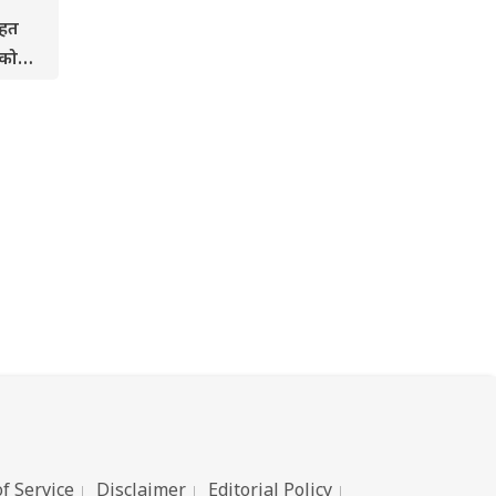
ेहत
 को
 का
f Service
Disclaimer
Editorial Policy