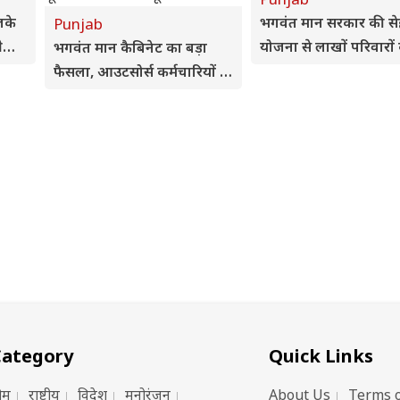
लके
भगवंत मान सरकार की स
Punjab
रेसी
योजना से लाखों परिवारों
भगवंत मान कैबिनेट का बड़ा
राहत, 1,044 करोड़ रुपये
फैसला, आउटसोर्स कर्मचारियों के
मुफ्त इलाज
विधेयक समेत 3 डिजिटल
यूनिवर्सिटियों को मंजूरी
Category
Quick Links
ोम
राष्ट्रीय
विदेश
मनोरंजन
About Us
Terms o