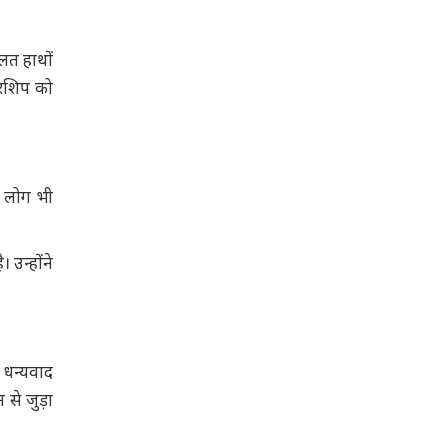
लत हाथों
डरशिप को
5 लोग भी
 उन्होंने
 धन्यवाद
से जुड़ा