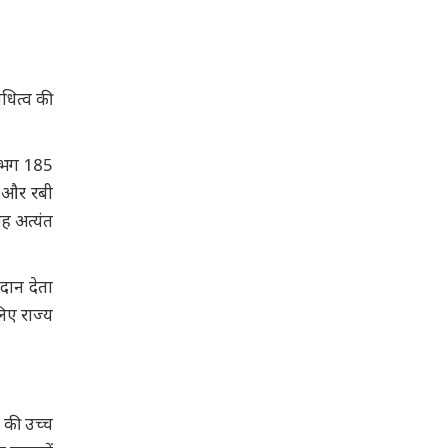
िधित्व की
 लगभग 185
फ और रबी
यह अत्यंत
गदान देता
लिए राज्य
े की उच्च