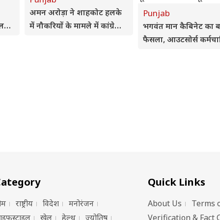
अमन अरोड़ा ने शाहकोट हलके
Punjab
नल
में नौकरियों के मामले में कांग्रेसी
भगवंत मान कैबिनेट का ब
विधायक लाडी को घेरा
फैसला, आउटसोर्स कर्मचार
विधेयक समेत 3 डिजिटल
यूनिवर्सिटियों को मंजूरी
Category
Quick Links
ोम
राष्ट्रीय
विदेश
मनोरंजन
About Us
Terms o
ाइफस्टाइल
खेल
हेल्थ
ज्योतिष
Verification & Fact 