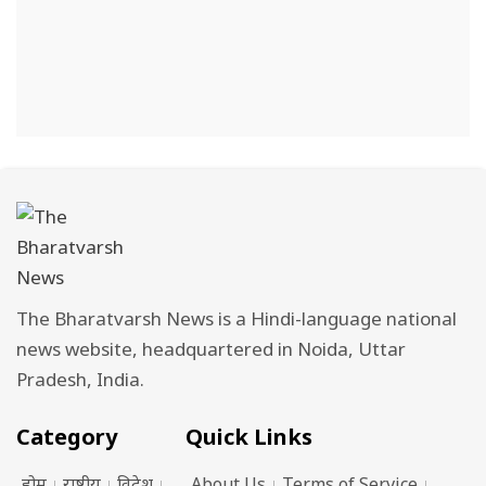
The Bharatvarsh News is a Hindi-language national
news website, headquartered in Noida, Uttar
Pradesh, India.
Category
Quick Links
होम
राष्ट्रीय
विदेश
About Us
Terms of Service