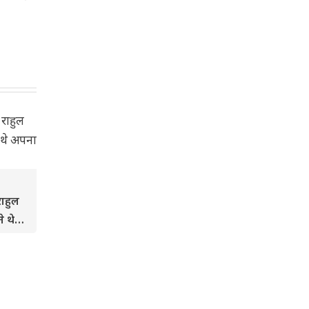
राहुल
े थे