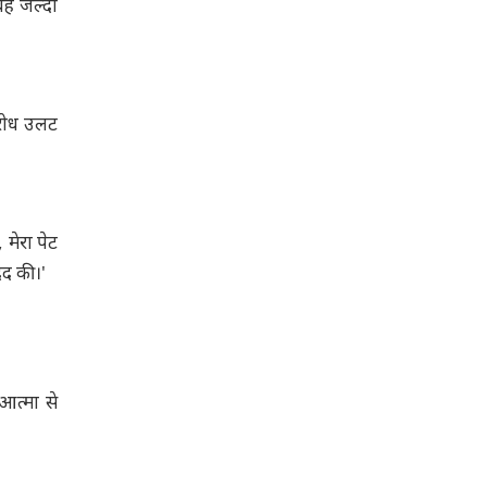
बह जल्दी
िरोध उलट
मेरा पेट
मदद की।'
आत्मा से