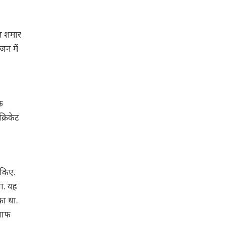
ज शमार
जन में
फ
्रिकेट
 किए.
या. यह
का था.
िलाफ