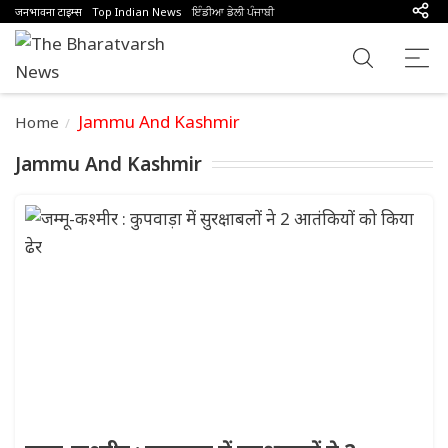
जनभावना टाइम्स
Top Indian News
ਇੰਡੀਆ ਡੇਲੀ ਪੰਜਾਬੀ
Jammu And Kashmir
Home
Jammu And Kashmir