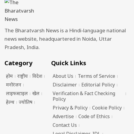
The Bharatvarsh News is a Hindi-language national
news website, headquartered in Noida, Uttar
Pradesh, India.
Category
Quick Links
होम
राष्ट्रीय
विदेश
About Us
Terms of Service
मनोरंजन
Disclaimer
Editorial Policy
लाइफस्टाइल
खेल
Verification & Fact Checking
Policy
हेल्थ
ज्योतिष
Privacy & Policy
Cookie Policy
Advertise
Code of Ethics
Contact Us
Legal Disclaimer_IDL