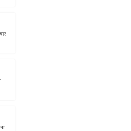
 बार
न
ाना