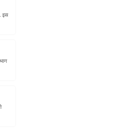
ं. इस
 भाग
ी