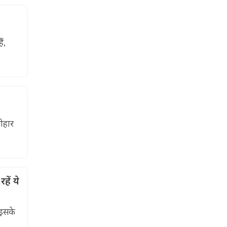
ं,
योहार
ें ये
 इसके