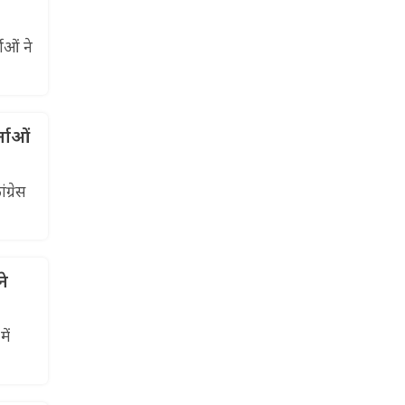
ाओं ने
्ताओं
ग्रेस
ने
ें