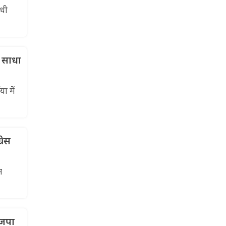
ंधी
र साधा
ा में
रेस
म
ाजपा