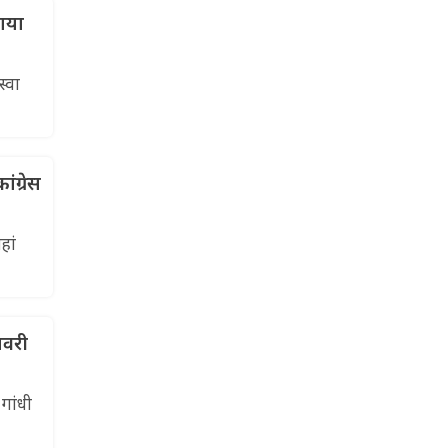
ताया
स्वा
ंग्रेस
हां
नवरी
गांधी